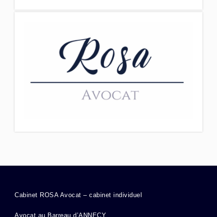
Cabinet ROSA Avocat – cabinet individuel
Avocat au Barreau d’ANNECY